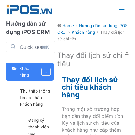
Skip
Main
to
content
Men
Hướng dẫn sử
Home
Hướng dẫn sử dụng iPOS
dụng iPOS CRM
CR...
Khách hàng
Thay đổi lịch
sử chi tiêu
⌘K
Thay đổi lịch sử chi
tiêu
Khách
hàng
Thay đổi lịch sử
chi tiêu khách
Thu thập thông
hàng
tin cá nhân
khách hàng
Trong một số trường hợp
bạn cần thay đổi điểm tích
Đăng ký
lũy và lịch sử chi tiêu của
thành viên
khách hàng như cấp thêm
qua