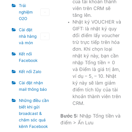
của tài khoản thành
Trải
viên trên CRM sẽ
nghiệm
tăng lên.
O2O
Nhật ký VOUCHER và
GIFT: là nhật ký quy
Cài đặt
đổi điểm lấy voucher
nhà hàng
trừ trực tiếp trên hóa
và món
đơn. Khi chọn loại
Kết nối
nhật ký này, bạn cần
Facebook
nhập Tổng tiền = 0
và Điểm là giá trị âm,
Kết nối Zalo
ví dụ – 5, – 10. Nhật
ký này sẽ làm giảm
Cài đặt nhận
điểm tích lũy của tài
mail thông báo
khoản thành viên trên
Những điều cần
CRM.
biết khi gửi
broadcast &
Bước 5:
Nhập Tổng tiền và
chăm sóc quá
điểm > Ấn Lưu
kênh Facebook