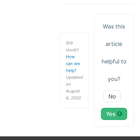
Was this
Still
article
stuck?
How
helpful to
can we
help?
Updated
you?
on
August
No
6, 2020
Yes
1