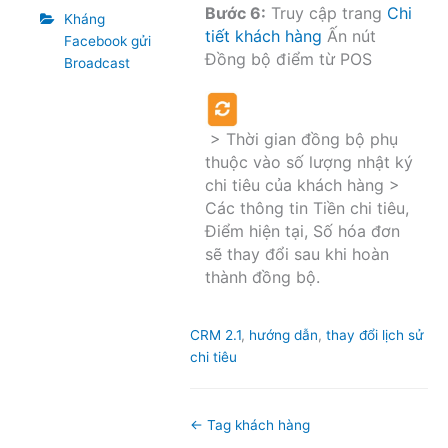
Bước 6:
Truy cập trang
Chi
Kháng
tiết khách hàng
Ấn nút
Facebook gửi
Đồng bộ điểm từ POS
Broadcast
> Thời gian đồng bộ phụ
thuộc vào số lượng nhật ký
chi tiêu của khách hàng >
C
ác thông tin Tiền chi tiêu,
Điểm hiện tại, Số hóa đơn
sẽ thay đổi sau khi hoàn
thành đồng bộ.
Tags
CRM 2.1
,
hướng dẫn
,
thay đổi lịch sử
chi tiêu
Doc
← Tag khách hàng
navigation