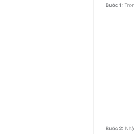
Bước 1:
T
ro
Bước 2:
N
hậ