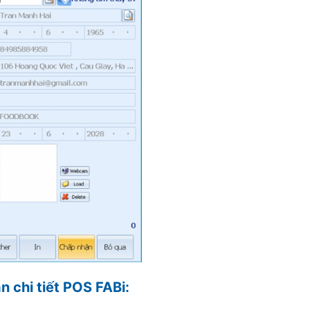
 chi tiết POS FABi: