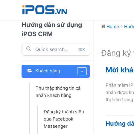
Skip
to
content
Hướng dẫn sử dụng
Home
Hướn
iPOS CRM
⌘K
Đăng ký 
Mời khá
Khách hàng
Phần mềm iPO
Thu thập thông tin cá
nhân được kh
nhân khách hàng
thị trên tran
Đăng ký thành viên
qua Facebook
Hướng dẫn
Messenger