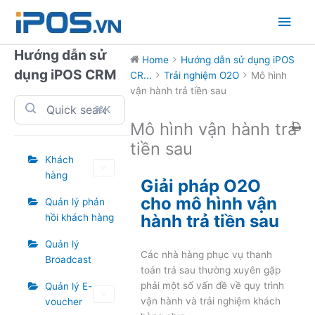
Skip
Main
to
content
Men
Hướng dẫn sử
Home
Hướng dẫn sử dụng iPOS
dụng iPOS CRM
CR...
Trải nghiệm O2O
Mô hình
vận hành trả tiền sau
⌘K
Mô hình vận hành trả
tiền sau
Khách
hàng
Giải pháp O2O
cho mô hình vận
Quản lý phản
hành trả tiền sau
hồi khách hàng
Quản lý
Các nhà hàng phục vụ thanh
Broadcast
toán trả sau thường xuyên gặp
phải một số vấn đề về quy trình
Quản lý E-
vận hành và trải nghiệm khách
voucher