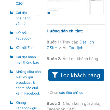
O2O
Cài đặt
nhà hàng
và món
Hướng dẫn chi tiết:
Kết nối
Facebook
Bước 1:
Truy cập
Đặt lịch
CSKH
> Ấn
Tạo lịch
Kết nối Zalo
Cài đặt nhận
Bước 2:
Ấn Lọc khách hàng
mail thông báo
Những điều cần
biết khi gửi
broadcast &
chăm sóc quá
> Chọn
các tiêu chí lọc
kênh Facebook
Kháng
Bước 3:
Chọn kênh gửi Zalo,
Facebook gửi
Facebook, SMS.