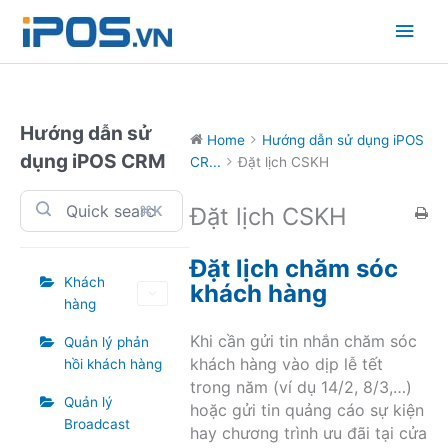
Skip
Main
to
content
Men
Hướng dẫn sử
Home
Hướng dẫn sử dụng iPOS
dụng iPOS CRM
CR...
Đặt lịch CSKH
⌘K
Đặt lịch CSKH
Đặt lịch chăm sóc
Khách
khách hàng
hàng
Khi cần gửi tin nhắn chăm sóc
Quản lý phản
khách hàng vào dịp lễ tết
hồi khách hàng
trong năm (ví dụ 14/2, 8/3,…)
Quản lý
hoặc gửi tin quảng cáo sự kiện
Broadcast
hay chương trình ưu đãi tại cửa