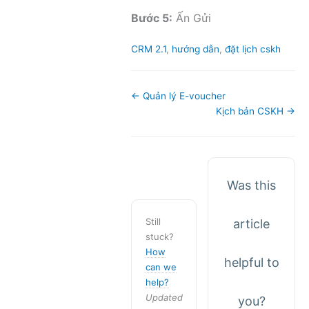
Bước 5:
Ấn Gửi
Tags
CRM 2.1
,
hướng dẫn
,
đặt lịch cskh
Doc
← Quản lý E-voucher
navigation
Kịch bản CSKH →
Was this
Still
article
stuck?
How
helpful to
can we
help?
Updated
you?