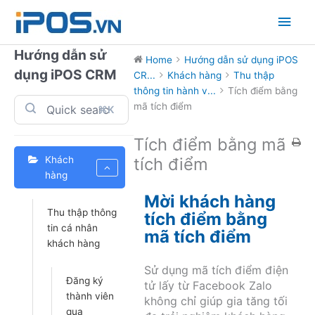
Skip
Main
to
content
Men
Hướng dẫn sử
Home
Hướng dẫn sử dụng iPOS
dụng iPOS CRM
CR...
Khách hàng
Thu thập
thông tin hành v...
Tích điểm bằng
mã tích điểm
⌘K
Tích điểm bằng mã
Khách
tích điểm
hàng
Mời khách hàng
Thu thập thông
tích điểm bằng
tin cá nhân
mã tích điểm
khách hàng
Sử dụng mã tích điểm điện
Đăng ký
tử lấy từ Facebook Zalo
thành viên
không chỉ giúp gia tăng tối
qua