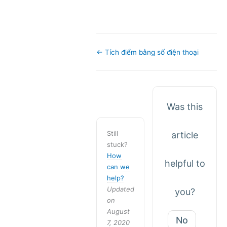
Doc
← Tích điểm bằng số điện thoại
navigation
Was this
Still
article
stuck?
How
helpful to
can we
help?
Updated
you?
on
August
No
7, 2020