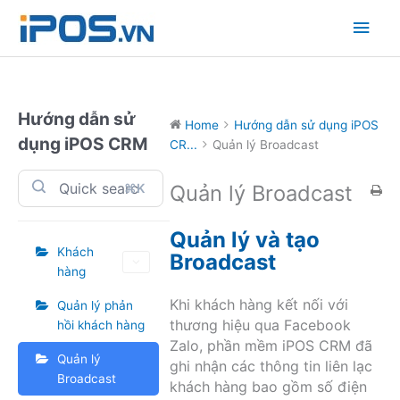
Skip
Main
to
content
Men
Hướng dẫn sử
Home
Hướng dẫn sử dụng iPOS
dụng iPOS CRM
CR...
Quản lý Broadcast
⌘K
Quản lý Broadcast
Quản lý và tạo
Khách
Broadcast
hàng
Khi khách hàng kết nối với
Quản lý phản
thương hiệu qua Facebook
hồi khách hàng
Zalo, phần mềm iPOS CRM đã
Quản lý
ghi nhận các thông tin liên lạc
Broadcast
khách hàng bao gồm số điện