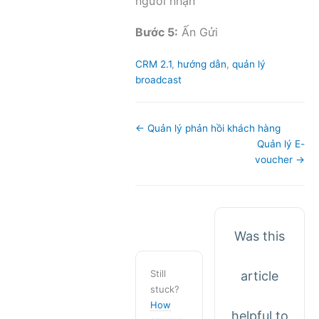
người nhận
Bước 5:
Ấn Gửi
Tags
CRM 2.1
,
hướng dẫn
,
quản lý
broadcast
Doc
← Quản lý phản hồi khách hàng
navigation
Quản lý E-
voucher →
Was this
Still
article
stuck?
How
helpful to