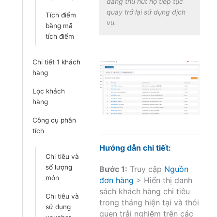
dàng thu hút họ tiếp tục
quay trở lại sử dụng dịch
Tích điểm
vụ.
bằng mã
tích điểm
Chi tiết 1 khách
hàng
Lọc khách
hàng
Công cụ phân
tích
Hướng dẫn chi tiết:
Chi tiêu và
số lượng
Bước 1:
Truy cập
Nguồn
món
đơn hàng
> Hiển thị danh
sách khách hàng chi tiêu
Chi tiêu và
trong tháng hiện tại và thói
sử dụng
quen trải nghiệm trên các