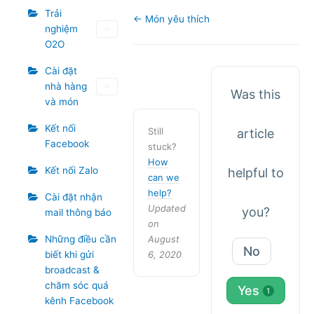
Trải
Doc
← Món yêu thích
nghiệm
navigation
O2O
Cài đặt
nhà hàng
Was this
và món
Kết nối
Still
article
Facebook
stuck?
How
Kết nối Zalo
helpful to
can we
help?
Cài đặt nhận
Updated
you?
mail thông báo
on
August
Những điều cần
No
6, 2020
biết khi gửi
broadcast &
chăm sóc quá
Yes
1
kênh Facebook