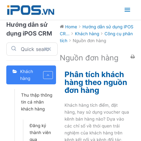
Skip
Main
to
content
Men
Hướng dẫn sử
Home
Hướng dẫn sử dụng iPOS
dụng iPOS CRM
CR...
Khách hàng
Công cụ phân
tích
Nguồn đơn hàng
⌘K
Nguồn đơn hàng
Khách
Phân tích khách
hàng
hàng theo nguồn
đơn hàng
Thu thập thông
tin cá nhân
Khách hàng tích điểm, đặt
khách hàng
hàng, hay sử dụng voucher qua
kênh bán hàng nào? Dựa vào
Đăng ký
các chỉ số về thói quen trải
thành viên
nghiệm của khách hàng trên
qua
kênh kết nối và kênh đối tác,