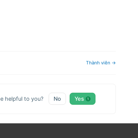
Thành viên →
le helpful to you?
No
Yes
1