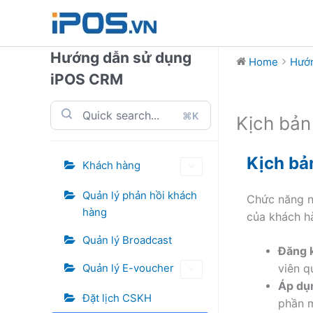
Skip
to
content
Hướng dẫn sử dụng
Home
Hướn
iPOS CRM
⌘K
Kịch bả
Kịch bả
Khách hàng
Quản lý phản hồi khách
Chức năng n
hàng
của khách h
Quản lý Broadcast
Đăng k
Quản lý E-voucher
viên q
Áp dụ
Đặt lịch CSKH
phần 