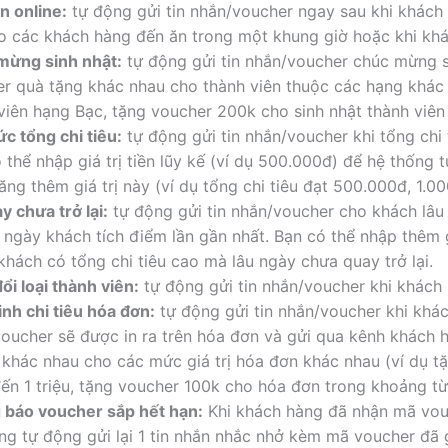
n online:
tự động gửi tin nhắn/voucher ngay sau khi khách 
o các khách hàng đến ăn trong một khung giờ hoặc khi khá
mừng sinh nhật:
tự động gửi tin nhắn/voucher chúc mừng s
r quà tặng khác nhau cho thành viên thuộc các hạng khác 
viên hạng Bạc, tặng voucher 200k cho sinh nhật thành viê
c tổng chi tiêu:
tự động gửi tin nhắn/voucher khi tổng chi 
 thể nhập giá trị tiền lũy kế (ví dụ 500.000đ) để hệ thống 
ăng thêm giá trị này (ví dụ tổng chi tiêu đạt 500.000đ, 1.0
y chưa trở lại:
tự động gửi tin nhắn/voucher cho khách lâu 
ừ ngày khách tích điểm lần gần nhất. Bạn có thể nhập thêm g
hách có tổng chi tiêu cao mà lâu ngày chưa quay trở lại.
ổi loại thành viên:
tự động gửi tin nhắn/voucher khi khách
inh chi tiêu hóa đơn:
tự động gửi tin nhắn/voucher khi khá
oucher sẽ được in ra trên hóa đơn và gửi qua kênh khách h
 khác nhau cho các mức giá trị hóa đơn khác nhau (ví dụ 
ến 1 triệu, tặng voucher 100k cho hóa đơn trong khoảng từ 
 báo voucher sắp hết hạn:
Khi khách hàng đã nhận mã vou
ng tự động gửi lại 1 tin nhắn nhắc nhở kèm mã voucher đã g