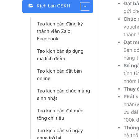
Đặt bà
Kịch bản CSKH
gửi ch
Chúc 
Tạo kịch bản đăng ký
vouche
thành viên Zalo,
thành 
Facebook
Đạt mứ
Bạn có
Tạo kịch bản áp dụng
hàng t
mã tích điểm
Số ngà
Tạo kịch bản đặt bàn
tính t
online
nhóm k
Thay đ
Tạo kịch bản chúc mừng
Phát s
sinh nhật
nhắn/v
Tạo kịch bản đạt mức
ưu đãi
tổng chi tiêu
100k đ
Thông
Tạo kịch bản số ngày
hệ thố
chưa trở lại