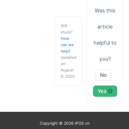
Was this
Still
article
stuck?
How
helpful to
can we
help?
Updated
you?
on
August
No
6, 2020
Yes
1
Copyright © 2026 iPOS.vn