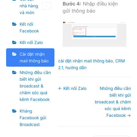
Bước 4:
Nhập điều kiện
nhà hàng
gửi thông báo
và món
Kết nối
Facebook
Kết nối Zalo
Cài đặt nhận
Tags
cài đặt nhận mail thông báo
,
CRM
mail thông báo
2.1
,
hướng dẫn
Những điều cần
biết khi gửi
broadcast &
Doc
← Kết nối Zalo
Những điều cần
chăm sóc quá
navigation
biết khi gửi
kênh Facebook
broadcast & chăm
sóc quá kênh
Kháng
Facebook →
Facebook gửi
Broadcast