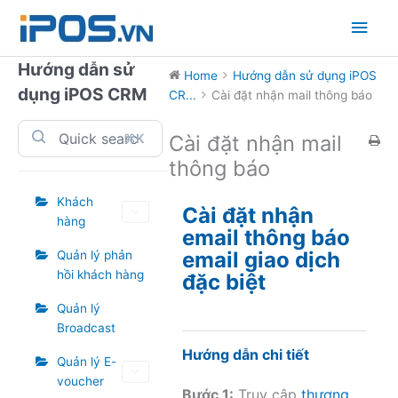
Skip
Main
to
content
Men
Hướng dẫn sử
Home
Hướng dẫn sử dụng iPOS
dụng iPOS CRM
CR...
Cài đặt nhận mail thông báo
⌘K
Cài đặt nhận mail
thông báo
Khách
Cài đặt nhận
hàng
email thông báo
email giao dịch
Quản lý phản
hồi khách hàng
đặc biệt
Quản lý
Broadcast
Hướng dẫn chi tiết
Quản lý E-
voucher
Bước 1:
Truy cập
thương