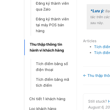
Đăng ký thành viên
qua Zalo
*Lưu ý:
Bạ
tác trên cá
Đăng ký thành viên
sau này.
tại máy POS bán
hàng
Articles
Thu thập thông tin
Tích điể
hành vi khách hàng
Tích điể
Tích điểm bằng số
điện thoại
Doc
← Thu thập thô
Tích điểm bằng mã
navigation
tích điểm
Chi tiết 1 khách hàng
Still stuck?
August 6, 2
Lọc khách hàng