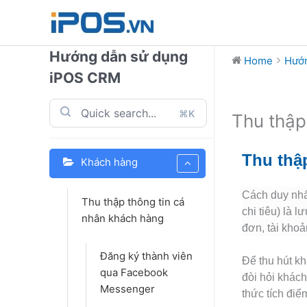
Skip
to
content
Hướng dẫn sử dụng
Home
Hướn
iPOS CRM
⌘K
Thu thập
Thu thập
Khách hàng
Cách duy nhất
Thu thập thông tin cá
chi tiêu) là 
nhân khách hàng
đơn, tài khoả
Đăng ký thành viên
Để thu hút kh
qua Facebook
đòi hỏi khác
Messenger
thức tích điể