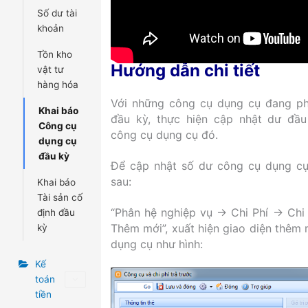
Số dư tài
khoản
Tồn kho
Hướng dẫn chi tiết
vật tư
hàng hóa
Với những công cụ dụng cụ đang p
Khai báo
đầu kỳ, thực hiện cập nhật dư đầu
Công cụ
công cụ dụng cụ đó.
dụng cụ
đầu kỳ
Để cập nhật số dư công cụ dụng cụ
sau:
Khai báo
Tài sản cố
“Phân hệ nghiệp vụ → Chi Phí → Chi 
định đầu
Thêm mới”, xuất hiện giao diện thêm 
kỳ
dụng cụ như hình:
Kế
toán
tiền