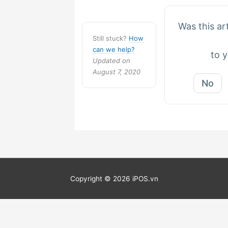
Was this art
Still stuck?
How
can we help?
to 
Updated on
August 7, 2020
No
Copyright © 2026 iPOS.vn