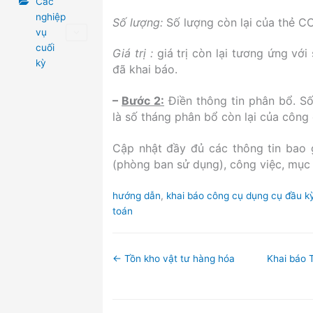
Các
nghiệp
Số lượng:
Số lượng còn lại của thẻ 
vụ
cuối
Giá trị :
giá trị còn lại tương ứng vớ
kỳ
đã khai báo.
–
Bước 2:
Điền thông tin phân bổ. S
là số tháng phân bổ còn lại của công
Cập nhật đầy đủ các thông tin bao
(phòng ban sử dụng), công việc, mục 
Tags
hướng dẫn
,
khai báo công cụ dụng cụ đầu k
toán
Doc
← Tồn kho vật tư hàng hóa
Khai báo 
navigation