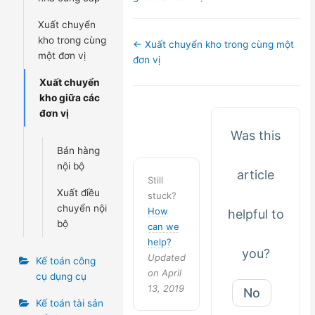
Xuất chuyển
kho trong cùng
Doc
← Xuất chuyển kho trong cùng một
một đơn vị
navigation
đơn vị
Xuất chuyển
kho giữa các
đơn vị
Was this
Bán hàng
nội bộ
article
Still
Xuất điều
stuck?
chuyển nội
How
helpful to
bộ
can we
help?
you?
Updated
Kế toán công
on April
cụ dụng cụ
13, 2019
No
Kế toán tài sản