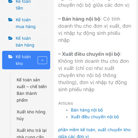
Kế toán
chuyển nội bộ giữa các đơn vị:
tiền
– Bán hàng nội bộ
: Có tính
Kế toán
doanh thu cho đơn vị xuất, đơn
mua hàng
vị nhập tự động sinh phiếu
Kế toán
nhập
bán hàng
– Xuất điều chuyển nội bộ
:
Kế toán
Không tính doanh thu cho đơn
kho
vị xuất (chỉ coi như xuất
chuyển kho nội bộ thông
Kế toán sản
thường), đơn vị nhập tự động
xuất – chế biến
sinh phiếu nhập
Bán thành
phẩm
Articles
Bán hàng nội bộ
Xuất kho hỏng
Xuất điều chuyển nội bộ
hủy
Tags
phần mềm kế toán
,
xuất chuyển kho
Xuất kho trả lại
giữa các đơn vị
nhà cung cấp