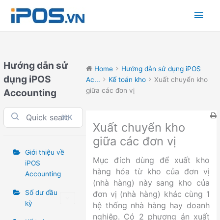
Skip
Main
to
content
Men
Hướng dẫn sử
Home
Hướng dẫn sử dụng iPOS
dụng iPOS
Ac...
Kế toán kho
Xuất chuyển kho
giữa các đơn vị
Accounting
⌘K
Xuất chuyển kho
giữa các đơn vị
Giới thiệu về
Mục đích dùng để xuất kho
iPOS
hàng hóa từ kho của đơn vị
Accounting
(nhà hàng) này sang kho của
Số dư đầu
đơn vị (nhà hàng) khác cùng 1
kỳ
hệ thống nhà hàng hay doanh
nghiệp. Có 2 phương án xuất