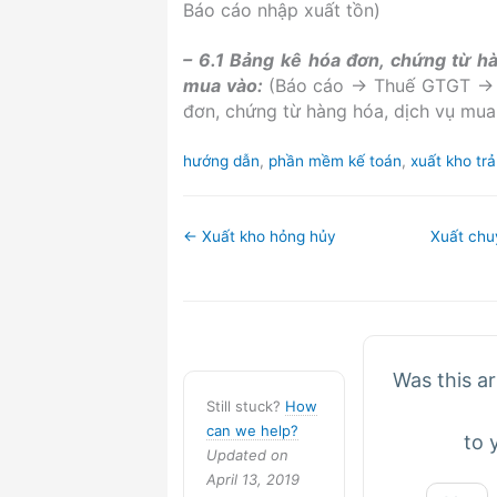
Báo cáo nhập xuất tồn)
– 6.1 Bảng kê hóa đơn, chứng từ hà
mua vào:
(Báo cáo → Thuế GTGT → 
đơn, chứng từ hàng hóa, dịch vụ mua
Tags
hướng dẫn
,
phần mềm kế toán
,
xuất kho trả
Doc
← Xuất kho hỏng hủy
Xuất chu
navigation
Was this ar
Still stuck?
How
can we help?
to 
Updated on
April 13, 2019