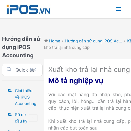
Skip
Main
to
content
Men
Hướng dẫn sử
Home
Hướng dẫn sử dụng iPOS Ac...
K
dụng iPOS
kho trả lại nhà cung cấp
Accounting
Xuất kho trả lại nhà cung
⌘K
Mô tả nghiệp vụ
Giới thiệu
Với các mặt hàng đã nhập kho, phá
về iPOS
quy cách, lỗi, hỏng… cần trả lại h
Accounting
cấp, thực hiện xuất trả lại nhà cung 
Số dư
Khi xuất kho trả lại nhà cung cấp,
đầu kỳ
nhận các bút toán sau: