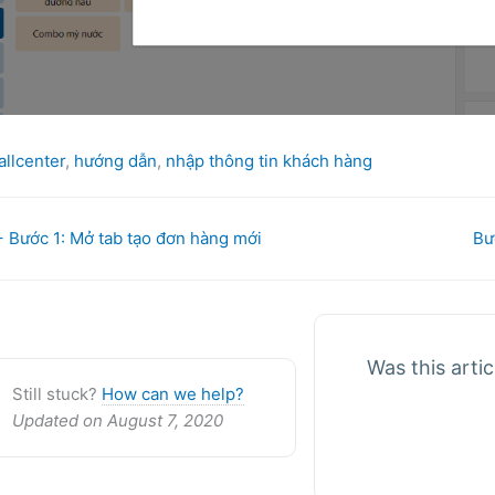
ags
allcenter
,
hướng dẫn
,
nhập thông tin khách hàng
oc
 Bước 1: Mở tab tạo đơn hàng mới
Bư
avigation
Was this artic
Still stuck?
How can we help?
Updated on August 7, 2020