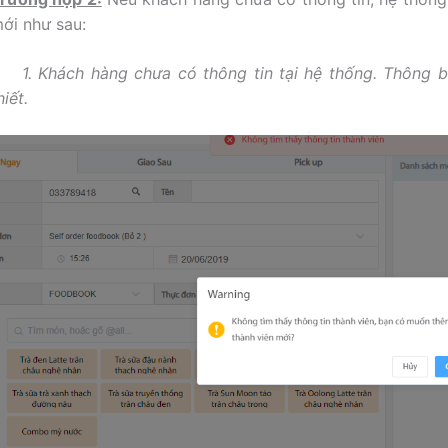
ới như sau:
1. Khách hàng chưa có thông tin tại hệ thống. Thông
hiết.