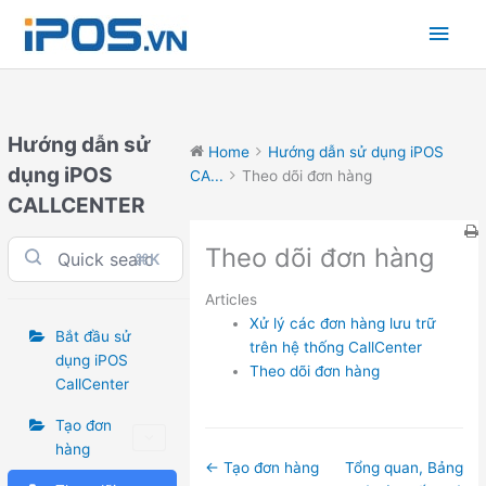
Skip
Main
to
content
Men
Hướng dẫn sử
Home
Hướng dẫn sử dụng iPOS
dụng iPOS
CA...
Theo dõi đơn hàng
CALLCENTER
Theo dõi đơn hàng
⌘K
Articles
Xử lý các đơn hàng lưu trữ
Bắt đầu sử
trên hệ thống CallCenter
dụng iPOS
Theo dõi đơn hàng
CallCenter
Tạo đơn
hàng
Doc
← Tạo đơn hàng
Tổng quan, Bảng