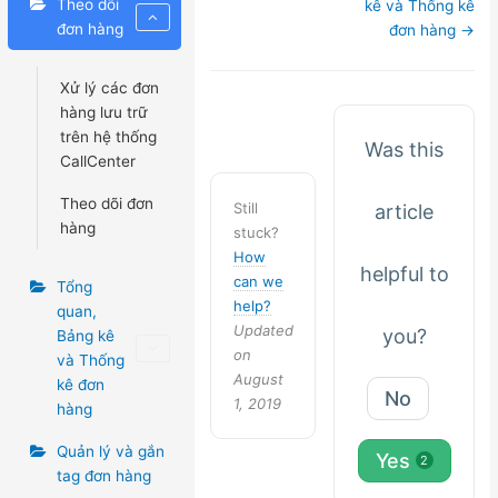
navigation
Theo dõi
kê và Thống kê
đơn hàng
đơn hàng →
Xử lý các đơn
hàng lưu trữ
trên hệ thống
Was this
CallCenter
Theo dõi đơn
Still
article
hàng
stuck?
How
helpful to
can we
Tổng
help?
quan,
Updated
you?
Bảng kê
on
và Thống
August
kê đơn
No
1, 2019
hàng
Quản lý và gắn
Yes
2
tag đơn hàng