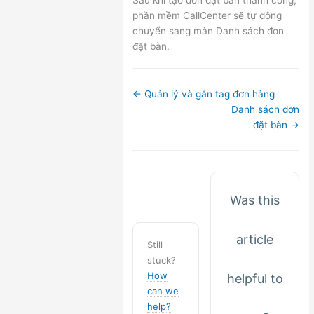
Sau khi tạo đơn đặt bàn thành công,
phần mềm CallCenter sẽ tự động
chuyển sang màn Danh sách đơn
đặt bàn.
Doc
← Quản lý và gắn tag đơn hàng
navigation
Danh sách đơn
đặt bàn →
Was this
article
Still
stuck?
How
helpful to
can we
help?