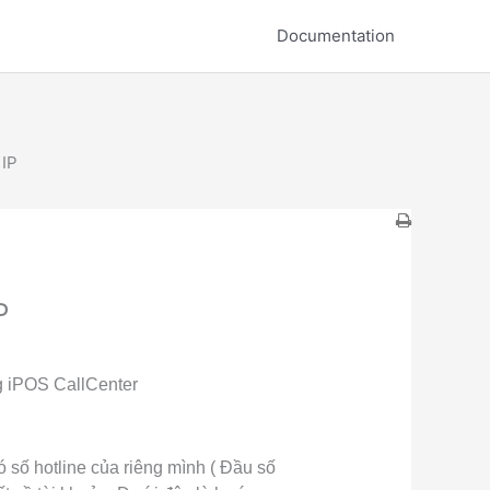
Documentation
 IP
P
ng iPOS CallCenter
 số hotline của riêng mình ( Đầu số