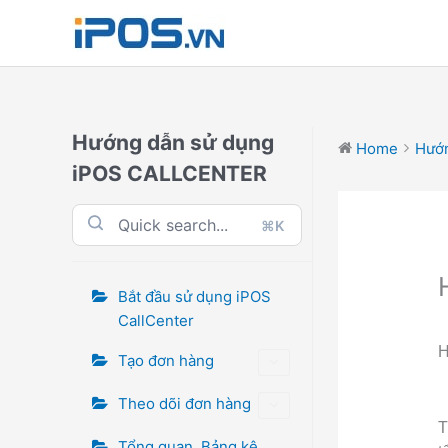
Skip
to
content
Hướng dẫn sử dụng
Home
Hướn
iPOS CALLCENTER
⌘K
Bắt đầu sử dụng iPOS
CallCenter
H
Tạo đơn hàng
Theo dõi đơn hàng
T
Tổng quan, Bảng kê