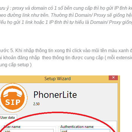
ưu ý : proxy và domain có 1 số bên cung cấp thì họ gửi IP tĩnh k
heo đường link như trên. Thường thì Domain/ Proxy sẽ giống hệt
ếu họ gửi 1 link hoặc 1 IP tĩnh thì tự hiểu là Domain/ Proxy giốn
ước 5. Khi nhập thông tin xong thì click vào mũi tên màu xanh đ
ài khoản đăng nhập theo thông tin được cung câp ( mỗi extensi
ung cấp setup )