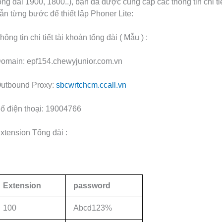
ổng đài 1900, 1800..), bạn đã được cung cấp các thông tin chi t
ẫn từng bước để thiết lập Phoner Lite:
hông tin chi tiết tài khoản tổng đài ( Mẫu ) :
omain: epf154.chewyjunior.com.vn
utbound Proxy:
sbcwrtchcm.ccall.vn
ố điện thoại: 19004766
xtension Tổng đài :
Extension
password
100
Abcd123%