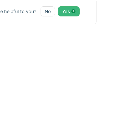
le helpful to you?
No
Yes
1