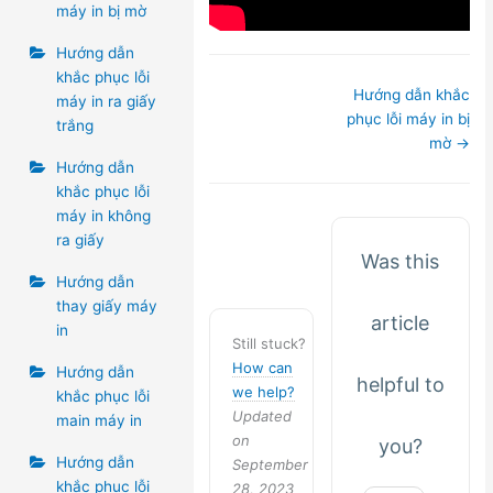
máy in bị mờ
Hướng dẫn
khắc phục lỗi
Doc
Hướng dẫn khắc
máy in ra giấy
navigation
phục lỗi máy in bị
trắng
mờ →
Hướng dẫn
khắc phục lỗi
máy in không
ra giấy
Was this
Hướng dẫn
thay giấy máy
article
in
Still stuck?
How can
Hướng dẫn
helpful to
we help?
khắc phục lỗi
Updated
main máy in
on
you?
Hướng dẫn
September
khắc phục lỗi
28, 2023