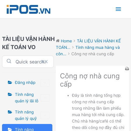
Skip
Main
to
content
Men
TÀI LIỆU VẬN HÀNH
Home
TÀI LIỆU VẬN HÀNH KẾ
KẾ TOÁN VO
TOÁN...
Tính năng mua hàng và
côn...
Công nợ nhà cung cấp
⌘K
Công nợ nhà cung
cấp
Đăng nhập
Tính năng
Đây là tính năng tổng hợp
quản lý lãi lỗ
công nợ nhà cung cấp
trong những lần làm phiếu
Tính năng
mua hàng tới nhà cung cấp.
quản lý quỹ
Chủ nhà hàng/café có thể
theo dõi công nợ đầy đủ chi
Tính năng