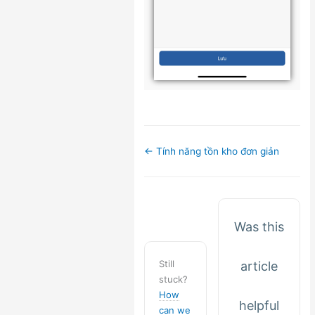
Doc
← Tính năng tồn kho đơn giản
navigation
Was this
Still
article
stuck?
How
helpful
can we