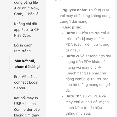
dụng bằng file
APK như: Now,
– Nguyên nhân:
Thiết bị PDA
Grab,…. báo lỗi
với máy chủ đang không cùng
cùng 1 dải mạng
Không cài đặt
– Khắc phục:
app Fabi từ CH
Bước 1:
Kiểm tra địa chỉ IP
Play được
trên thiết bị máy chủ +
PDA (cách kiểm tra tương
Lỗi in cách
tự nhau)
tem trắng
Bước 2:
Với trường hợp dải
Mất kết nối,
mạng trên PDA khác dải
chạm để tải lại
mạng với máy chủ ->
Khách hàng sẽ phải chủ
Eror API : Not
động config lại router sao
connect Local
cho hệ thống mạng cùng 1
Server
dải
Bước 3:
Sau khi PDA và
Kết nối máy in
máy chủ cùng 1 dải mạng,
USB – In hóa
cách kiểm tra tín hiệu
đơn , order báo
thông như sau:
không tìm thấy