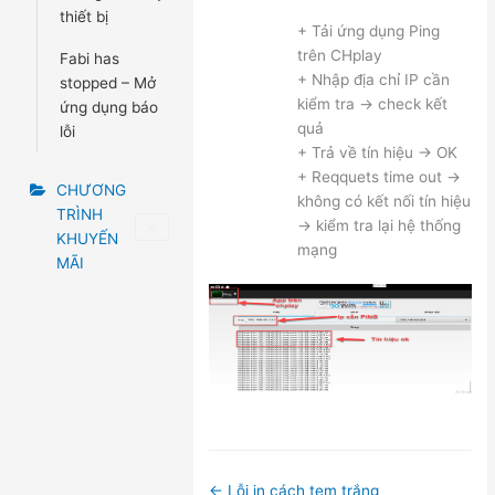
thiết bị
+ Tải ứng dụng Ping
trên CHplay
Fabi has
+ Nhập địa chỉ IP cần
stopped – Mở
kiểm tra -> check kết
ứng dụng báo
quả
lỗi
+ Trả về tín hiệu -> OK
+ Reqquets time out ->
CHƯƠNG
không có kết nối tín hiệu
TRÌNH
-> kiểm tra lại hệ thống
KHUYẾN
mạng
MÃI
Doc
← Lỗi in cách tem trắng