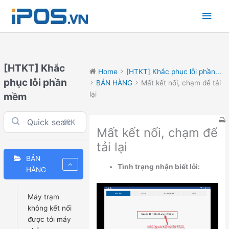
Skip
Main
to
content
Men
[HTKT] Khắc
Home
[HTKT] Khắc phục lỗi phần...
phục lỗi phần
BÁN HÀNG
Mất kết nối, chạm để tải
lại
mềm
⌘K
Mất kết nối, chạm để
tải lại
BÁN
Tình trạng nhận biết lỗi:
HÀNG
Máy trạm
không kết nối
được tới máy