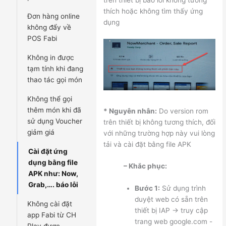
trên thiết bị báo lỗi không tương
thích hoặc không tìm thấy ứng
Đơn hàng online
dụng
không đẩy về
POS Fabi
Không in được
tạm tính khi đang
thao tác gọi món
Không thể gọi
thêm món khi đã
* Nguyên nhân:
Do version rom
sử dụng Voucher
trên thiết bị không tương thích, đối
giảm giá
với những trường hợp này vui lòng
tải và cài đặt bằng file APK
Cài đặt ứng
dụng bằng file
– Khắc phục:
APK như: Now,
Grab,…. báo lỗi
Bước 1:
Sử dụng trình
duyệt web có sẵn trên
Không cài đặt
thiết bị IAP -> truy cập
app Fabi từ CH
trang web google.com -