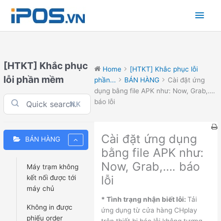
Skip
Main
to
content
Men
[HTKT] Khắc phục
Home
[HTKT] Khắc phục lỗi
lỗi phần mềm
phần...
BÁN HÀNG
Cài đặt ứng
dụng bằng file APK như: Now, Grab,….
báo lỗi
⌘K
Cài đặt ứng dụng
BÁN HÀNG
bằng file APK như:
Now, Grab,…. báo
Máy trạm không
lỗi
kết nối được tới
máy chủ
* Tình trạng nhận biết lỗi:
Tải
Không in được
ứng dụng từ cửa hàng CHplay
phiếu order