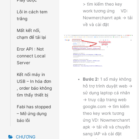
Play được
> tìm kiếm theo key
work tương ứng VD:
Lỗi in cách tem
Nowmerchanrt apk -> tải
trắng
về và cài đặt
Mất kết nối,
chạm để tải lại
Eror API : Not
connect Local
Server
Kết nối máy in
Bước 2:
1 số máy không
USB – In hóa đơn
hỗ trợ trình duyệt web ->
, order báo không
sử dụng laptop cá nhân
tìm thấy thiết bị
-> truy cập trang web
google.com -> tìm kiếm
Fabi has stopped
theo key work tương
– Mở ứng dụng
ứng VD: Nowmerchanrt
báo lỗi
apk -> tải về và chuyển
sang IAP và cài đặt
CHƯƠNG