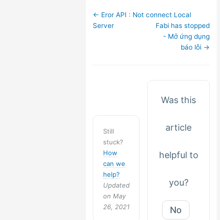
Doc
← Eror API : Not connect Local
navigation
Server
Fabi has stopped
- Mở ứng dụng
báo lỗi →
Was this
article
Still
stuck?
How
helpful to
can we
help?
you?
Updated
on May
26, 2021
No