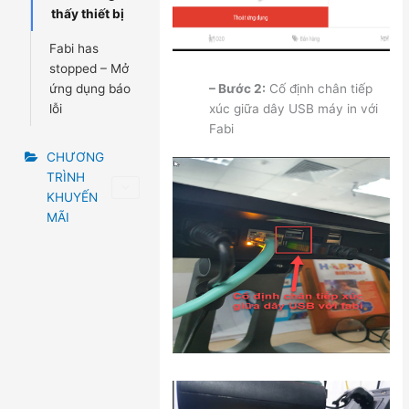
thấy thiết bị
Fabi has
stopped – Mở
ứng dụng báo
– Bước 2:
Cố định chân tiếp
lỗi
xúc giữa dây USB máy in với
Fabi
CHƯƠNG
TRÌNH
KHUYẾN
MÃI