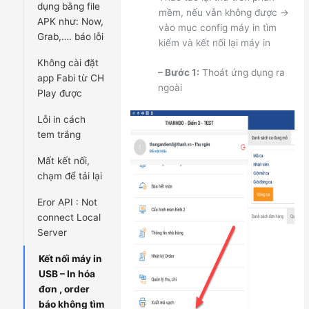
dụng bằng file
mềm, nếu vẫn không được ->
APK như: Now,
vào mục config máy in tìm
Grab,…. báo lỗi
kiếm và kết nối lại máy in
Không cài đặt
– Bước 1:
Thoát ứng dụng ra
app Fabi từ CH
ngoài
Play được
Lỗi in cách
tem trắng
Mất kết nối,
chạm để tải lại
Eror API : Not
connect Local
Server
Kết nối máy in
USB – In hóa
đơn , order
báo không tìm