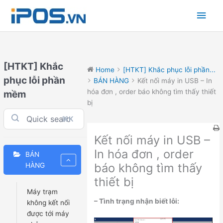
Skip
Main
to
content
Men
[HTKT] Khắc
Home
[HTKT] Khắc phục lỗi phần...
phục lỗi phần
BÁN HÀNG
Kết nối máy in USB – In
hóa đơn , order báo không tìm thấy thiết
mềm
bị
⌘K
Kết nối máy in USB –
In hóa đơn , order
BÁN
báo không tìm thấy
HÀNG
thiết bị
Máy trạm
– Tình trạng nhận biết lỗi:
không kết nối
được tới máy