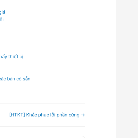
giá
ỗi
ấy thiết bị
các bàn có sẵn
[HTKT] Khắc phục lỗi phần cứng →