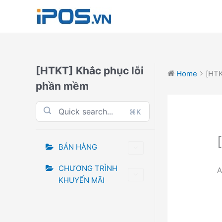
Skip
to
content
[HTKT] Khắc phục lỗi
Home
[HTK
phần mềm
⌘K
BÁN HÀNG
CHƯƠNG TRÌNH
A
KHUYẾN MÃI