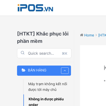
Skip
to
content
[HTKT] Khắc phục lỗi
Home
[HTK
phần mềm
⌘K
BÁN HÀNG
*
Máy trạm không kết nối
được tới máy chủ
Không in được phiếu
order