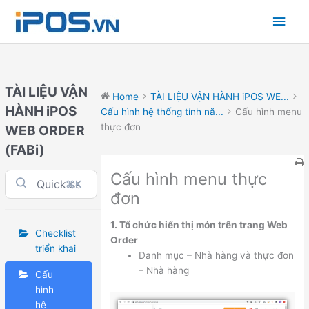
Skip
Main
to
content
Men
TÀI LIỆU VẬN
Home
TÀI LIỆU VẬN HÀNH iPOS WE...
HÀNH iPOS
Cấu hình hệ thống tính nă...
Cấu hình menu
thực đơn
WEB ORDER
(FABi)
Cấu hình menu thực
⌘K
đơn
1. Tổ chức hiển thị món trên trang Web
Checklist
Order
triển khai
Danh mục – Nhà hàng và thực đơn
– Nhà hàng
Cấu
hình
hệ