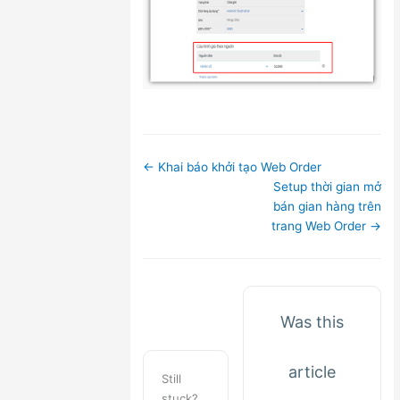
Doc
← Khai báo khởi tạo Web Order
navigation
Setup thời gian mở
bán gian hàng trên
trang Web Order →
Was this
article
Still
stuck?