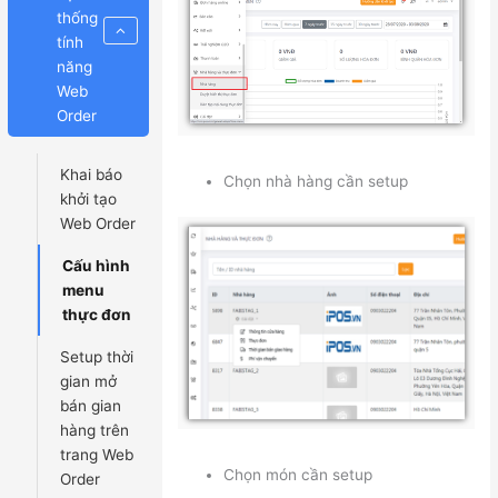
thống
tính
năng
Web
Order
Khai báo
Chọn nhà hàng cần setup
khởi tạo
Web Order
Cấu hình
menu
thực đơn
Setup thời
gian mở
bán gian
hàng trên
trang Web
Chọn món cần setup
Order