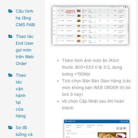
Cấu hình
hạ tầng
CMS FABi
Thao tác
End User
gọi món
trên Web
Thêm hình ảnh món ăn (Kích
Order
thước 800×533 tỉ lệ 3:2, dung
lượng <150kb)
Thao
Tick chọn Bán Bán Giao Hàng (các
tác
món không bán WEB ORDER thì bỏ
vận
tick ô này)
hành
Và chọn Cập Nhật sau khi hoàn
tại
thành
cửa
hàng
Sơ đồ
luồng và