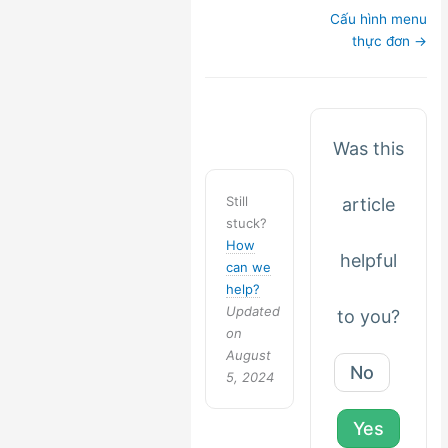
Doc
Cấu hình menu
navigation
thực đơn →
Was this
Still
article
stuck?
How
helpful
can we
help?
Updated
to you?
on
August
No
5, 2024
Yes