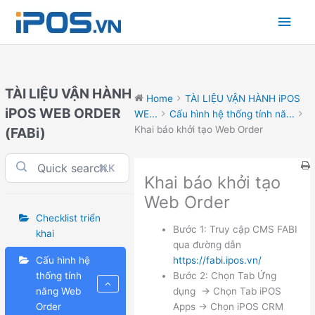
Skip
Main
to
content
Men
TÀI LIỆU VẬN HÀNH
Home
TÀI LIỆU VẬN HÀNH iPOS
iPOS WEB ORDER
WE...
Cấu hình hệ thống tính nă...
Khai báo khởi tạo Web Order
(FABi)
⌘K
Khai báo khởi tạo
Web Order
Checklist triển
Bước 1: Truy cập CMS FABI
khai
qua đường dẫn
Cấu hình hệ
https://fabi.ipos.vn/
thống tính
Bước 2: Chọn Tab Ứng
năng Web
dụng -> Chọn Tab iPOS
Order
Apps -> Chọn iPOS CRM