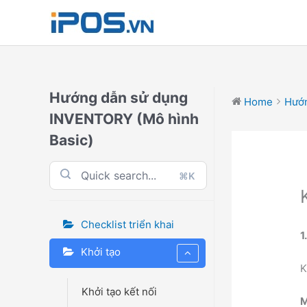
Skip
to
content
Hướng dẫn sử dụng
Home
Hướn
INVENTORY (Mô hình
Basic)
⌘K
Checklist triển khai
1
Khởi tạo
K
Khởi tạo kết nối
M