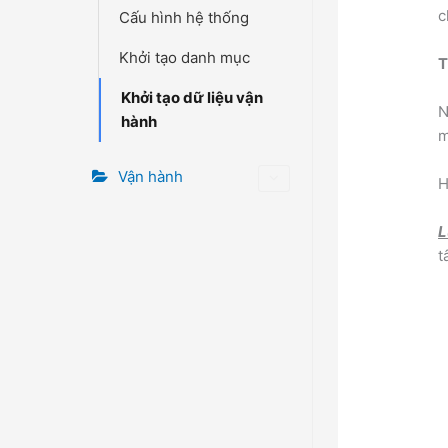
c
Cấu hình hệ thống
Khởi tạo danh mục
T
Khởi tạo dữ liệu vận
N
hành
m
Vận hành
H
L
t