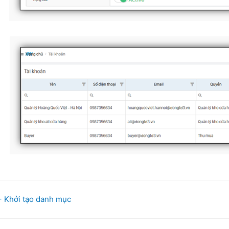
oc
 Khởi tạo danh mục
avigation