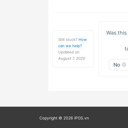
Doc
navigation
Was this 
Still stuck?
How
can we help?
t
Updated on
August 7, 2020
No
1
Copyright © 2026 iPOS.vn