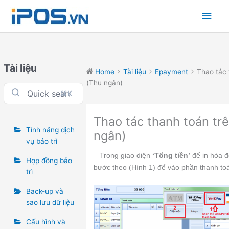
Skip
Main
to
content
Men
Tài liệu
Home
Tài liệu
Epayment
Thao tác 
(Thu ngân)
⌘K
Thao tác thanh toán tr
Tính năng dịch
ngân)
vụ bảo trì
– Trong giao diện
‘Tổng tiền’
để in hóa đ
Hợp đồng bảo
bước theo (Hình 1) để vào phần thanh to
trì
Back-up và
sao lưu dữ liệu
Cấu hình và