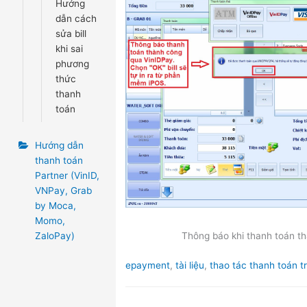
Hướng
dẫn cách
sửa bill
khi sai
phương
thức
thanh
toán
Hướng dẫn
thanh toán
Partner (VinID,
VNPay, Grab
by Moca,
Momo,
ZaloPay)
Thông báo khi thanh toán t
Tags
epayment
,
tài liệu
,
thao tác thanh toán t