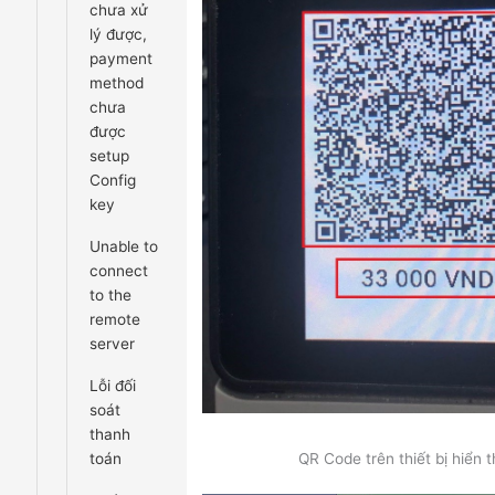
chưa xử
lý được,
payment
method
chưa
được
setup
Config
key
Unable to
connect
to the
remote
server
Lỗi đối
soát
thanh
toán
QR Code trên thiết bị hiển 