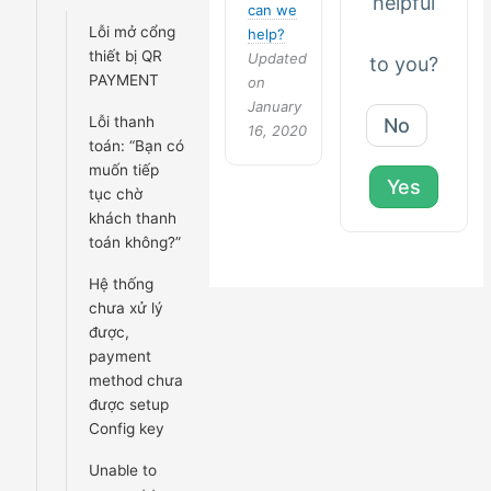
helpful
can we
Lỗi mở cổng
help?
thiết bị QR
Updated
to you?
PAYMENT
on
January
Lỗi thanh
No
16, 2020
toán: “Bạn có
muốn tiếp
Yes
tục chờ
khách thanh
toán không?”
Hệ thống
chưa xử lý
được,
payment
method chưa
được setup
Config key
Unable to