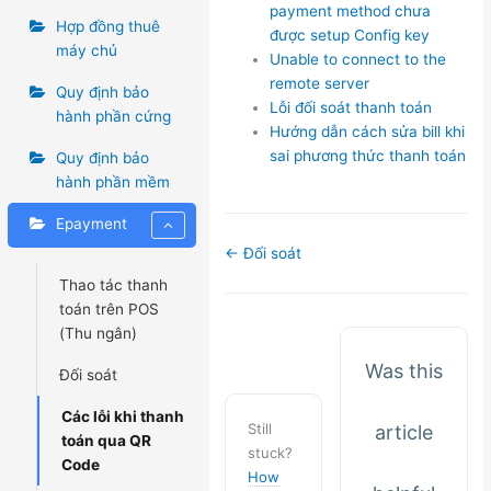
payment method chưa
Hợp đồng thuê
được setup Config key
máy chủ
Unable to connect to the
remote server
Quy định bảo
Lỗi đối soát thanh toán
hành phần cứng
Hướng dẫn cách sửa bill khi
sai phương thức thanh toán
Quy định bảo
hành phần mềm
Epayment
Doc
← Đối soát
navigation
Thao tác thanh
toán trên POS
(Thu ngân)
Was this
Đối soát
Các lỗi khi thanh
Still
article
toán qua QR
stuck?
Code
How