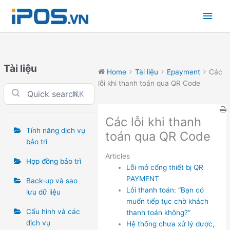
Skip
Main
to
content
Men
Tài liệu
Home
Tài liệu
Epayment
Các
lỗi khi thanh toán qua QR Code
⌘K
Các lỗi khi thanh
Tính năng dịch vụ
toán qua QR Code
bảo trì
Articles
Hợp đồng bảo trì
Lỗi mở cổng thiết bị QR
PAYMENT
Back-up và sao
Lỗi thanh toán: “Bạn có
lưu dữ liệu
muốn tiếp tục chờ khách
Cấu hình và các
thanh toán không?”
dịch vụ
Hệ thống chưa xử lý được,