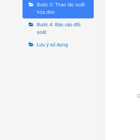
Bước 3: Thao tác xuất
hóa đơn
Bước 4: Báo cáo đối
soát
Lưu ý sử dụng
C