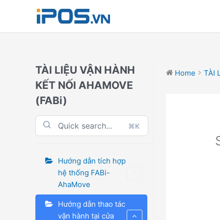
Skip
to
content
TÀI LIỆU VẬN HÀNH
Home
TÀI 
KẾT NỐI AHAMOVE
(FABi)
⌘K
Hướng dẫn tích hợp
hệ thống FABi-
AhaMove
Hướng dẫn thao tác
vận hành tại cửa