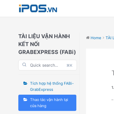
Skip
to
content
TÀI LIỆU VẬN HÀNH
Home
TÀI 
KẾT NỐI
GRABEXPRESS (FABi)
⌘K
Tích hợp hệ thống FABi-
1
GrabExpress
Thao tác vận hành tại
cửa hàng