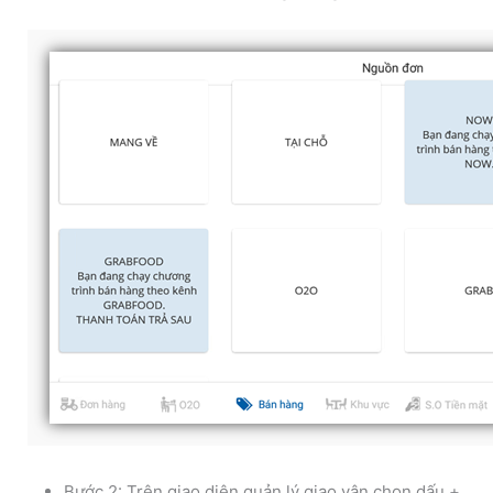
Bước 2: Trên giao diện quản lý giao vận chọn dấu +