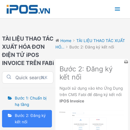
Skip
Main
to
content
Men
TÀI LIỆU THAO TÁC
Home
TÀI LIỆU THAO TÁC XUẤT
XUẤT HÓA ĐƠN
HÓ...
Bước 2: Đăng ký kết nối
ĐIỆN TỬ iPOS
INVOICE TRÊN FABi
Bước 2: Đăng ký
kết nối
⌘K
Người sử dụng vào kho Ứng Dụng
trên CMS Fabi để đăng ký kết nối
Bước 1: Chuẩn bị
IPOS Invoice
hạ tầng
Bước 2: Đăng ký
kết nối