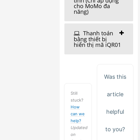
tính (Chỉ áp dụng
cho MoMo đa
năng)
Thanh toán
bằng thiết bị
hiển thị mã iQR01
Was this
Still
article
stuck?
How
helpful
can we
help?
Updated
to you?
on