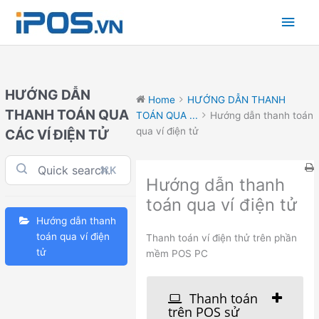
Skip
Main
to
content
Men
HƯỚNG DẪN
Home
HƯỚNG DẪN THANH
THANH TOÁN QUA
TOÁN QUA ...
Hướng dẫn thanh toán
qua ví điện tử
CÁC VÍ ĐIỆN TỬ
⌘K
Hướng dẫn thanh
toán qua ví điện tử
Hướng dẫn thanh
toán qua ví điện
Thanh toán ví điện thử trên phần
tử
mềm POS PC
Thanh toán
trên POS sử