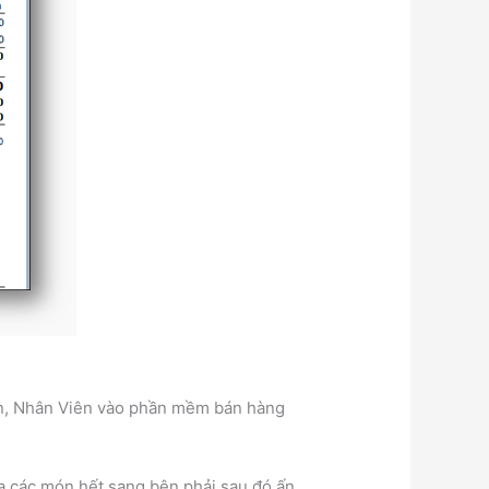
ến, Nhân Viên vào phần mềm bán hàng
a các món hết sang bên phải sau đó ấn