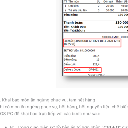
. Khai báo món ăn ngừng phục vụ, tạm hết hàng
hi có món ăn ngừng phục vụ, hết hàng, hết nguyên liệu chế bi
OS PC để khai báo trực tiếp với các bước như sau:
B1. Trong giao diện sơ đồ bàn ấn tổ hợp phím “
Ctrl + O
” đư